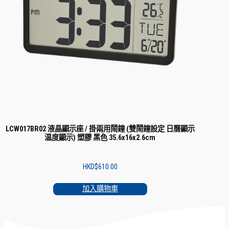
LCW017BR02 液晶顯示座 / 掛兩用鬧鐘 (雙鬧鐘設定 日曆顯示
温度顯示) 塑膠 黑色 35.6x16x2.6cm
HKD$
610.00
加入購物車