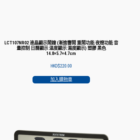
LCT107NR02 液晶顯示鬧鐘 (漸進響鬧 重鬧功能 夜燈功能 音
量控制 日曆顯示 温度顯示 濕度顯示) 塑膠 黑色
14.8×5.7×4.7cm
HKD$
220.00
加入購物車