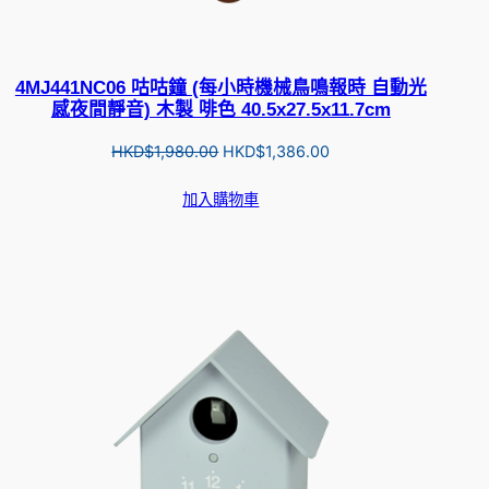
4MJ441NC06 咕咕鐘 (每小時機械鳥鳴報時 自動光
感夜間靜音) 木製 啡色 40.5x27.5x11.7cm
Original
Current
HKD$
1,980.00
HKD$
1,386.00
price
price
加入購物車
was:
is:
HKD$1,980.00.
HKD$1,386.00.