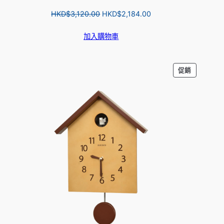
Original
Current
HKD$
3,120.00
HKD$
2,184.00
price
price
加入購物車
was:
is:
HKD$3,120.00.
HKD$2,184.00.
特
促銷
價
商
品