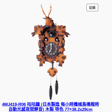
特
促銷
價
商
品
4MJ419-R06 咕咕鐘 (日本製造 每小時機械鳥鳴報時
自動光感夜間靜音) 木製 啡色 77×38.2x29cm