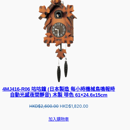
4MJ416-R06 咕咕鐘 (日本製造 每小時機械鳥鳴報時
自動光感夜間靜音) 木製 啡色 61×24.6x15cm
Original
Current
HKD$
2,600.00
HKD$
1,820.00
price
price
加入購物車
was:
is:
HKD$2,600.00.
HKD$1,820.00.