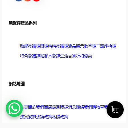
麗聲鐘產品系列
動感掛牆鐘
鬧鐘
咕咕掛牆鐘
液晶顯示數字鐘
工藝座枱鐘
特色掛牆鐘
搖擺木掛鐘
生活百貨
折扣優惠
網站地圖
主頁
關於我們
商店
最新時鐘消息
聯絡我們
購物車
我的帳戶
送貨安排
退換政策
私隱政策