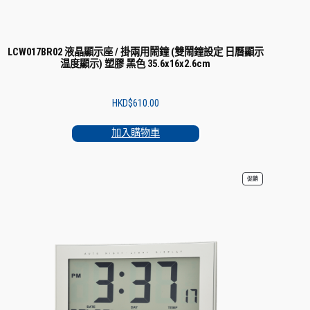
LCW017BR02 液晶顯示座 / 掛兩用鬧鐘 (雙鬧鐘設定 日曆顯示
温度顯示) 塑膠 黑色 35.6x16x2.6cm
HKD$
610.00
加入購物車
特
促銷
價
商
品