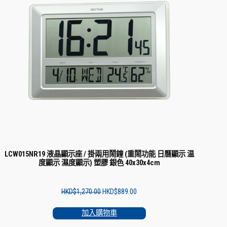
LCW015NR19 液晶顯示座 / 掛兩用鬧鐘 (重鬧功能 日曆顯示 温
度顯示 濕度顯示) 塑膠 銀色 40x30x4cm
Original
Current
HKD$
1,270.00
HKD$
889.00
price
price
was:
is:
加入購物車
HKD$1,270.00.
HKD$889.00.