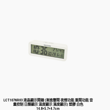
LCT107NR03 液晶顯示鬧鐘 (漸進響鬧 夜燈功能 重鬧功能 音
量控制 日曆顯示 温度顯示 濕度顯示) 塑膠 白色
14.8×5.7×4.7cm