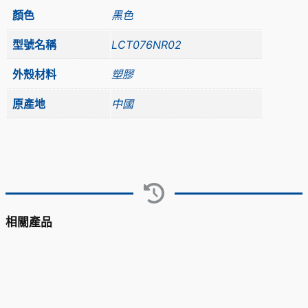
顏色
黑色
型號名稱
LCT076NR02
外殼材料
塑膠
原產地
中國
相關產品