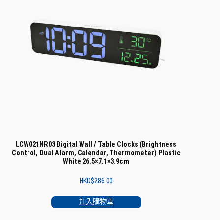
LCW021NR03 Digital Wall / Table Clocks (Brightness
Control, Dual Alarm, Calendar, Thermometer) Plastic
White 26.5×7.1×3.9cm
HKD$
286.00
加入購物車