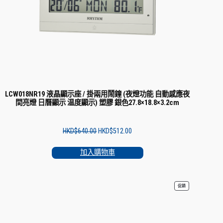
LCW018NR19 液晶顯示座 / 掛兩用鬧鐘 (夜燈功能 自動感應夜
間亮燈 日曆顯示 温度顯示) 塑膠 銀色27.8×18.8×3.2cm
Original
Current
HKD$
640.00
HKD$
512.00
price
price
was:
is:
加入購物車
HKD$640.00.
HKD$512.00.
特
促銷
價
商
品