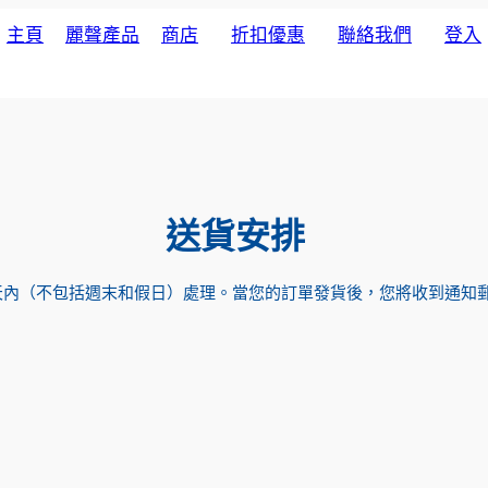
主頁
麗聲產品
商店
折扣優惠
聯絡我們
登入
動感掛牆鐘
關於我們
咕咕掛牆鐘
液晶顯示數字鐘
鬧鐘
工藝座枱鐘
送貨安排
特色掛牆鐘
搖擺木掛鐘
作天內（不包括週末和假日）處理。當您的訂單發貨後，您將收到通知
生活百貨