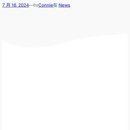
7 月 16, 2024
—
Connie
在
News
by