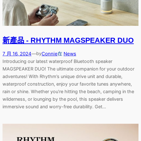
新產品 - RHYTHM MAGSPEAKER DUO
7 月 16, 2024
—
Connie
在
News
by
Introducing our latest waterproof Bluetooth speaker
MAGSPEAKER DUO! The ultimate companion for your outdoor
adventures! With Rhythm’s unique drive unit and durable,
waterproof construction, enjoy your favorite tunes anywhere,
rain or shine. Whether you’re hitting the beach, camping in the
wilderness, or lounging by the pool, this speaker delivers
immersive sound and worry-free durability. Get…