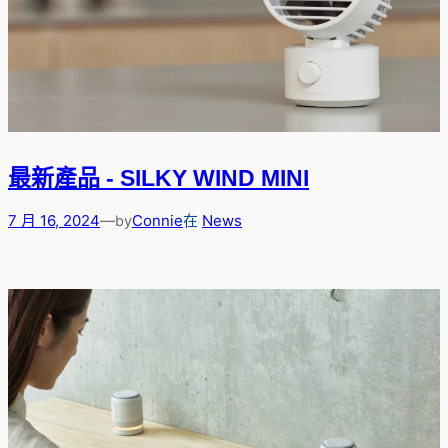
最新產品 - SILKY WIND MINI
7 月 16, 2024
—
Connie
在
News
by