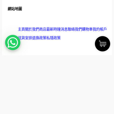
網站地圖
主頁
關於我們
商店
最新時鐘消息
聯絡我們
購物車
我的帳戶
送貨安排
退換政策
私隱政策
麗聲香港有限公司
香港觀塘鴻圖道23號利登中心17樓1-5室
(852) 2790 3882
enquiry@rhythm-shop.com.hk