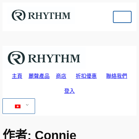
跳
至
主
要
內
容
主頁
麗聲產品
商店
折扣優惠
聯絡我們
登入
動感掛牆鐘
關於我們
咕咕掛牆鐘
液晶顯示數字鐘
作者:
Connie
鬧鐘