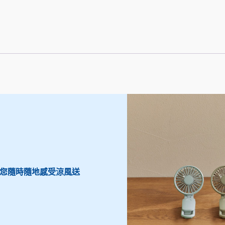
a
:
s
H
:
K
H
D
K
$
D
1
$
9
您隨時隨地感受涼風送
2
9
5
.
0
0