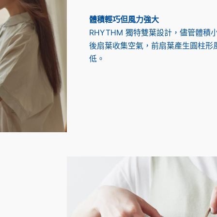
體積輕巧但風力強大
RHYTHM 獨特雙葉設計，儘管體
後扇葉收集空氣，前扇葉產生圓柱形
低。