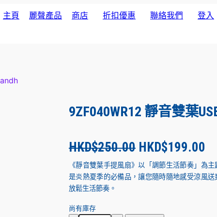
主頁
麗聲產品
商店
折扣優惠
聯絡我們
登入
andh
9ZF040WR12 靜音雙葉U
O
C
HKD$
250.00
HKD$
199.00
r
u
《靜音雙葉手提風扇》以「調節生活節奏」為主
是炎熱夏季的必備品，讓您隨時隨地感受涼風送
i
r
放鬆生活節奏。
尚有庫存
g
r