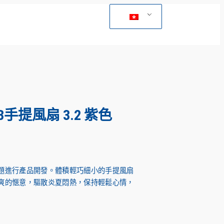
SB手提風扇 3.2 紫色
題進行產品開發。體積輕巧細小的手提風扇
爽的愜意，驅散炎夏悶熱，保持輕鬆心情，