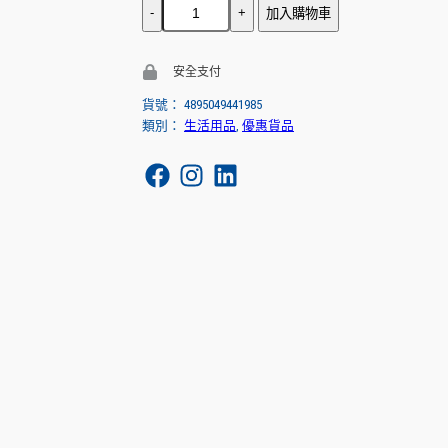
數
加入購物車
i
e
量
安全支付
n
n
貨號：
4895049441985
a
t
類別：
生活用品
, 
優惠貨品
l
p
p
r
r
i
i
c
c
e
e
i
w
s