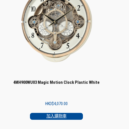
4MH900WU03 Magic Motion Clock Plastic White
HKD$
4,070.00
加入購物車