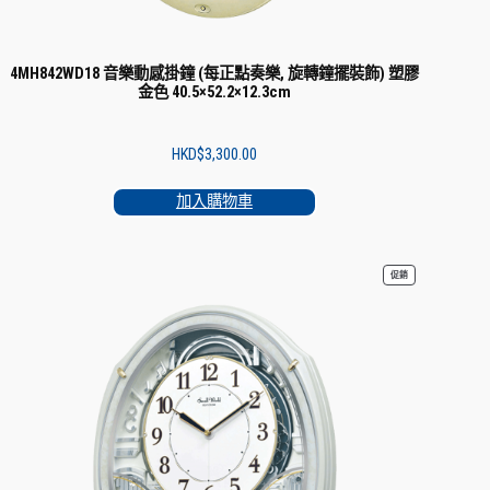
4MH842WD18 音樂動感掛鐘 (每正點奏樂, 旋轉鐘擺裝飾) 塑膠
金色 40.5×52.2×12.3cm
HKD$
3,300.00
加入購物車
特
促銷
價
商
品