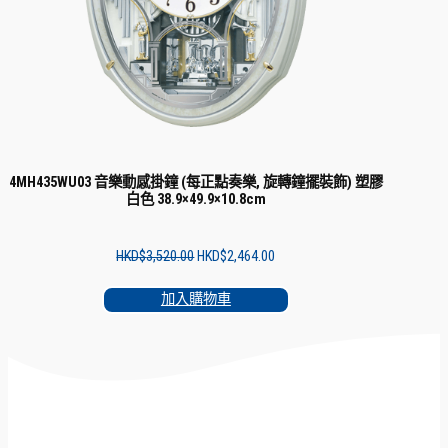
4MH435WU03 音樂動感掛鐘 (每正點奏樂, 旋轉鐘擺裝飾) 塑膠
白色 38.9×49.9×10.8cm
Original
Current
HKD$
3,520.00
HKD$
2,464.00
price
price
was:
is:
加入購物車
HKD$3,520.00.
HKD$2,464.00.