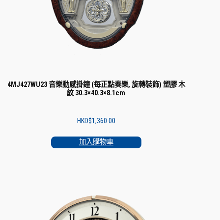
4MJ427WU23 音樂動感掛鐘 (每正點奏樂, 旋轉裝飾) 塑膠 木
紋 30.3×40.3×8.1cm
HKD$
1,360.00
加入購物車