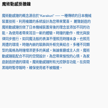
魔術動感掛牆鐘
魔術動感鐘的概念源自於“Karakuri” ── 一種傳統的日本機械
裝置技術，利用複雜的系統設計為您帶來驚喜。 麗聲創造的
魔術動感鐘仿傚了日本機械裝置背後的理念並添加不同的功
能，為使用者帶來耳目一新的體驗。時鐘的動作、燈光與旋
律同步進行，如同魔法般的表演不僅照亮時鐘本身，也照亮
周遭的環境。時鐘內嵌的裝飾與外框完美結合，多種不同類
型的風格為時鐘增添更多的美感。無論客廳或主人房，魔術
動感鐘能配合不同的空間設計，為您帶來愉悅的心情，為家
庭創造舒適的環境。魔術動感鐘附有光控靜音功能，在房間
黑暗時暫停報時，確保使用者不被騷擾。