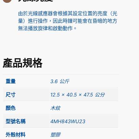
由於光線感應器會根據其設定位置的亮度（光
量）進行操作，因此時鐘可能會在昏暗的地方
無法播放旋律和啟動動作。
產品規格
重量
3.6 公斤
尺寸
12.5 × 40.5 × 47.5 公分
顏色
木紋
型號名稱
4MH843WU23
外殼材料
塑膠