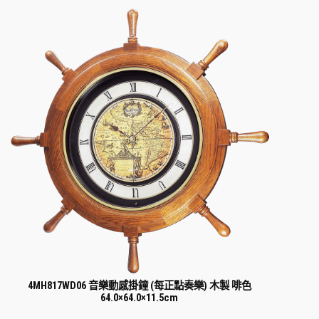
4MH817WD06 音樂動感掛鐘 (每正點奏樂) 木製 啡色
64.0×64.0×11.5cm