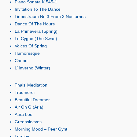
Piano Sonata K.545-1
Invitation To The Dance
Liebestraum No.3 From 3 Nocturnes
Dance Of The Hours
La Primavera (Spring)
Le Cygne (The Swan)
Voices Of Spring
Humoresque
Canon
L’ Inverno (Winter)
Thais’ Meditation
Traumerei
Beautiful Dreamer
Air On G (Aria)
Aura Lee
Greensleeves
Morning Mood – Peer Gynt
Loreley