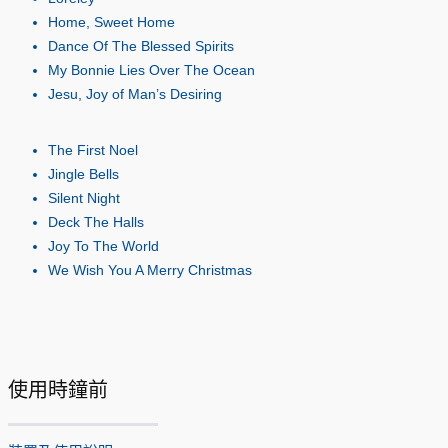
Home, Sweet Home
Dance Of The Blessed Spirits
My Bonnie Lies Over The Ocean
Jesu, Joy of Man’s Desiring
The First Noel
Jingle Bells
Silent Night
Deck The Halls
Joy To The World
We Wish You A Merry Christmas
使用時鐘前