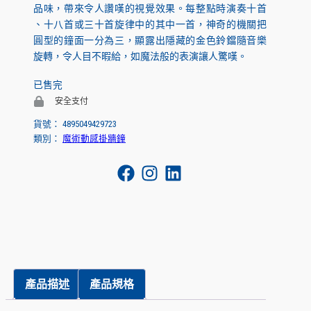
品味，帶來令人讚嘆的視覺效果。每整點時演奏十首
、十八首或三十首旋律中的其中一首，神奇的機關把
圓型的鐘面一分為三，顯露出隱藏的金色鈴鐺隨音樂
旋轉，令人目不暇給，如魔法般的表演讓人驚嘆。
已售完
安全支付
貨號：
4895049429723
類別：
魔術動感掛牆鐘
產品描述
產品規格