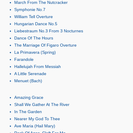
March From The Nutcracker
Symphonie No.7
William Tell Overture
Hungarian Dance No.5
Liebestraum No.3 From 3 Nocturnes
Dance Of The Hours
The Marriage Of Figaro Overture
La Primavera (Spring)
Farandole
Hallelujah From Messiah
A Little Serenade
Menuet (Bach)
Amazing Grace
Shall We Gather At The River
In The Garden
Nearer My God To Thee
Ave Maria (Hail Mary)