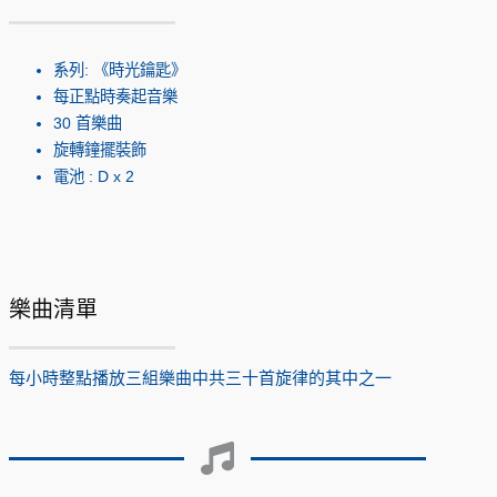
系列: 《時光鑰匙》
每正點時奏起音樂
30 首樂曲
旋轉鐘擺裝飾
電池 : D x 2
樂曲清單
每小時整點播放三組樂曲中共三十首旋律的其中之一