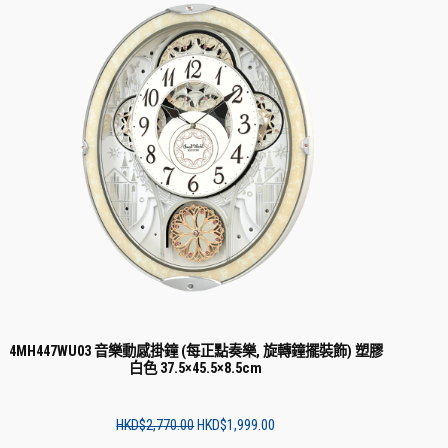
品
4MH447WU03 音樂動感掛鐘 (每正點奏樂, 旋轉鐘擺裝飾) 塑膠
白色 37.5×45.5×8.5cm
Original
Current
HKD$
2,770.00
HKD$
1,999.00
price
price