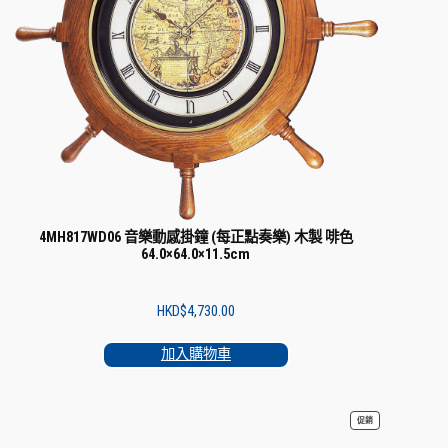
4MH817WD06 音樂動感掛鐘 (每正點奏樂) 木製 啡色
64.0×64.0×11.5cm
HKD$
4,730.00
加入購物車
特
促銷
價
商