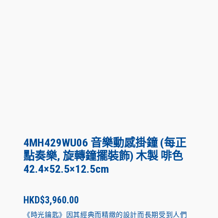
4MH429WU06 音樂動感掛鐘 (每正
點奏樂, 旋轉鐘擺裝飾) 木製 啡色
42.4×52.5×12.5cm
HKD$
3,960.00
《時光鑰匙》因其經典而精緻的設計而長期受到人們