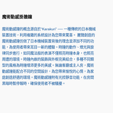
魔術動感掛牆鐘
魔術動感鐘的概念源自於“Karakuri” ── 一種傳統的日本機械
裝置技術，利用複雜的系統設計為您帶來驚喜。 麗聲創造的
魔術動感鐘仿傚了日本機械裝置背後的理念並添加不同的功
能，為使用者帶來耳目一新的體驗。時鐘的動作、燈光與旋
律同步進行，如同魔法般的表演不僅照亮時鐘本身，也照亮
周遭的環境。時鐘內嵌的裝飾與外框完美結合，多種不同類
型的風格為時鐘增添更多的美感。無論客廳或主人房，魔術
動感鐘能配合不同的空間設計，為您帶來愉悅的心情，為家
庭創造舒適的環境。魔術動感鐘附有光控靜音功能，在房間
黑暗時暫停報時，確保使用者不被騷擾。