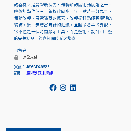
的喜愛，是麗聲最長壽、最暢銷的魔術動感鐘之一。
鐘盤的動作與三十首旋律同步，每正點時一分為二，
舞動旋轉，展露隱藏的驚喜。旋轉擺錘點綴著耀眼的
裝飾，進一步豐富時計的細緻，並賦予奢華的外觀。
它不僅是一個時間顯示工具，而是藝術、設計和工藝
的完美結晶，為您打開時光之秘密。
已售完
安全支付
貨號：
4895049438565
類別：
魔術動感掛牆鐘