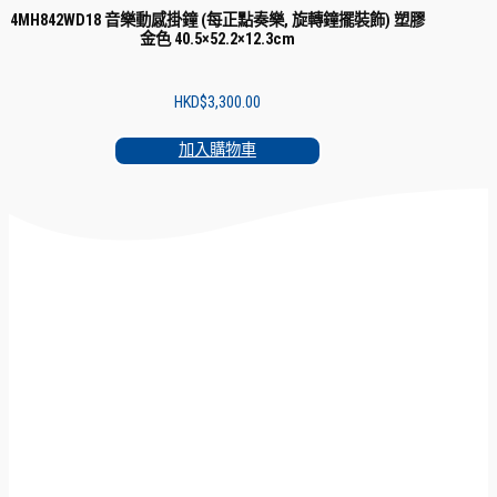
4MH842WD18 音樂動感掛鐘 (每正點奏樂, 旋轉鐘擺裝飾) 塑膠
金色 40.5×52.2×12.3cm
HKD$
3,300.00
加入購物車