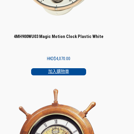
4MH900WU03 Magic Motion Clock Plastic White
HKD$
4,070.00
加入購物車