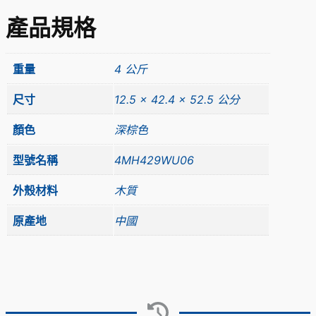
產品規格
重量
4 公斤
尺寸
12.5 × 42.4 × 52.5 公分
顏色
深棕色
型號名稱
4MH429WU06
外殼材料
木質
原產地
中國