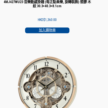
4MJ427WU23 音樂動感掛鐘 (每正點奏樂, 旋轉裝飾) 塑膠 木
紋 30.3×40.3×8.1cm
HKD$
1,360.00
加入購物車