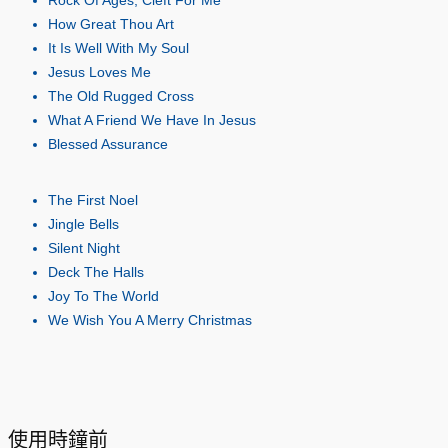
Rock Of Ages, Cleft For Me
How Great Thou Art
It Is Well With My Soul
Jesus Loves Me
The Old Rugged Cross
What A Friend We Have In Jesus
Blessed Assurance
The First Noel
Jingle Bells
Silent Night
Deck The Halls
Joy To The World
We Wish You A Merry Christmas
使用時鐘前